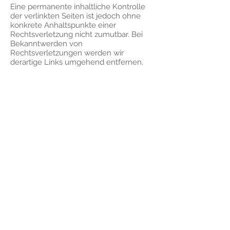
Eine permanente inhaltliche Kontrolle
der verlinkten Seiten ist jedoch ohne
konkrete Anhaltspunkte einer
Rechtsverletzung nicht zumutbar. Bei
Bekanntwerden von
Rechtsverletzungen werden wir
derartige Links umgehend entfernen.
Urheberrecht
Die durch die Seitenbetreiber erstellten
Inhalte und Werke auf diesen Seiten
unterliegen dem deutschen
Urheberrecht. Die Vervielfältigung,
Bearbeitung, Verbreitung und jede Art
der Verwertung außerhalb der Grenzen
des Urheberrechtes bedürfen der
schriftlichen Zustimmung des jeweiligen
Autors bzw. Erstellers. Downloads und
Kopien dieser Seite sind nur für den
privaten, nicht kommerziellen Gebrauch
gestattet.
Soweit die Inhalte auf dieser Seite nicht
vom Betreiber erstellt wurden, werden